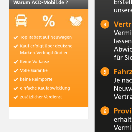
Erste
Warum ACD-Mobil.de ?
unser
Vertr
4
Vermi
Top Rabatt auf Neuwagen
lasse
Kauf erfolgt über deutsche
Abwic
Marken-Vertragshändler
für Si
Keine Vorkasse
Fahrz
Volle Garantie
5
Je na
keine Reimporte
Neuwa
einfache Kaufabwicklung
Vertr
zusätzlicher Verdienst
Provi
6
erhal
Vermit