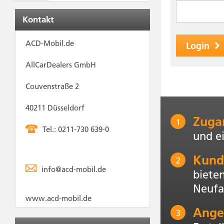
Kontakt
ACD-Mobil.de
Login
AllCarDealers GmbH
Couvenstraße 2
40211 Düsseldorf
Zuga
1
Tel.: 0211-730 639-0
und e
Kund
2
info@acd-mobil.de
biete
Neufa
www.acd-mobil.de
Ange
3