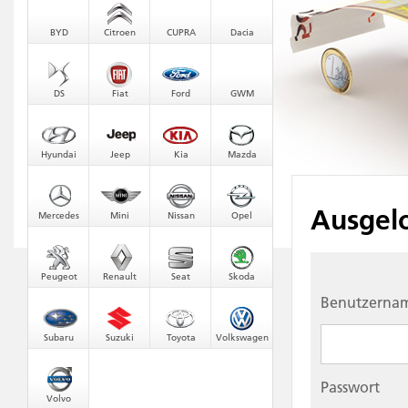
BYD
Citroen
CUPRA
Dacia
DS
Fiat
Ford
GWM
Hyundai
Jeep
Kia
Mazda
Ausgel
Mercedes
Mini
Nissan
Opel
Peugeot
Renault
Seat
Skoda
Benutzerna
Subaru
Suzuki
Toyota
Volkswagen
Passwort
Volvo